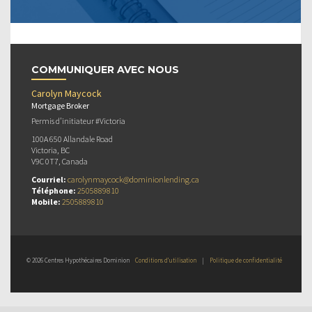
COMMUNIQUER AVEC NOUS
Carolyn Maycock
Mortgage Broker
Permis d’initiateur #Victoria
100A 650 Allandale Road
Victoria, BC
V9C 0T7, Canada
Courriel:
carolynmaycock@dominionlending.ca
Téléphone:
2505889810
Mobile:
2505889810
© 2026 Centres Hypothécaires Dominion
Conditions d’utilisation
|
Politique de confidentialité